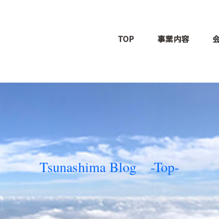
TOP
事業内容
イベント企画・プ
アスリートサポー
イベント人材活用
ス
Tsunashima Blog -Top-