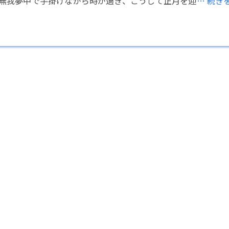
無我夢中で手掛けながら時が過ぎ、こうして正月を迎
… 続き