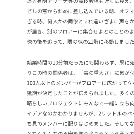
ある有明アリーナ等の競技会場も近くに見え
ビルの窓から斜めに差し込んでいる朝、オフ
ぎる時、何人かの同僚とすれ違いざまに声を
が届き、別のフロアーに集合せよとのことの
僚の後を追って、隣の棟の21階に移動しまし
始業時間の10分前だったにも関わらず、既に
りこの時の関係者は、「事の重大さ」に気が付
100人以上のメンバーがフロアーに広がって
延期が決定したことが伝えられました。多く
晴らしいプロジェクトにみんなで一緒に立ち
イデアなのかわかりませんが、2リットルのペ
ち見のメンバーに配りはじめました。そして
となくみんなの不安を取り除こうという意図な