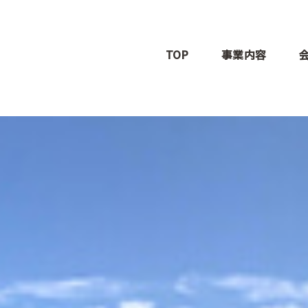
TOP
事業内容
イベント企画・プ
アスリートサポー
イベント人材活用
ス