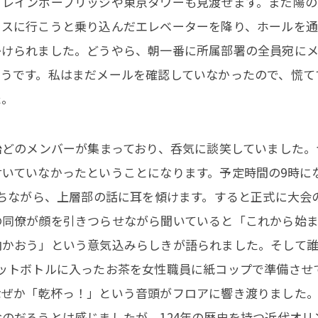
、レインボーブリッジや東京タワーも見渡せます。まだ陽の
ィスに行こうと乗り込んだエレベーターを降り、ホールを
かけられました。どうやら、朝一番に所属部署の全員宛に
ようです。私はまだメールを確認していなかったので、慌て
た。
殆どのメンバーが集まっており、呑気に談笑していました。
いていなかったということになります。予定時間の9時に
立ちながら、上層部の話に耳を傾けます。すると正式に大会
の同僚が顔を引きつらせながら聞いていると「これから始
向かおう」という意気込みらしきが語られました。そして
ットボトルに入ったお茶を女性職員に紙コップで準備させ
なぜか「乾杯っ！」という音頭がフロアに響き渡りました
のだろうとは感じましたが、124年の歴史を持つ近代オリ