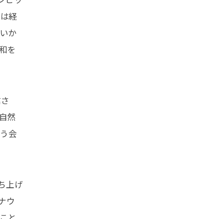
いは経
ないか
和を
信さ
自然
いう会
ち上げ
ナウ
こと