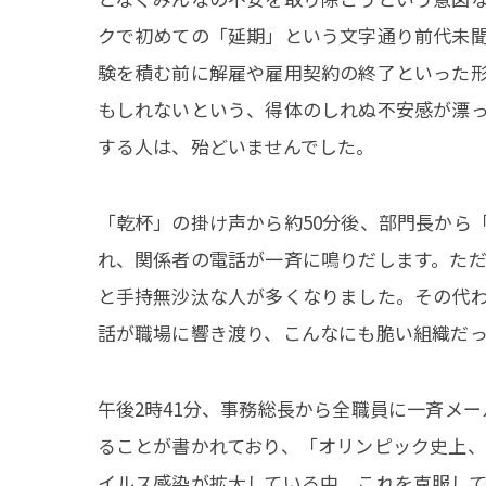
クで初めての「延期」という文字通り前代未
験を積む前に解雇や雇用契約の終了といった
もしれないという、得体のしれぬ不安感が漂
する人は、殆どいませんでした。
「乾杯」の掛け声から約50分後、部門長から
れ、関係者の電話が一斉に鳴りだします。た
と手持無沙汰な人が多くなりました。その代
話が職場に響き渡り、こんなにも脆い組織だ
午後2時41分、事務総長から全職員に一斉メ
ることが書かれており、「オリンピック史上
イルス感染が拡大している中、これを克服し