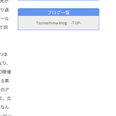
光が
通り過
ブログ一覧
メール
Tsunashima blog -TOP-
て同
つま
なり、
の開催
まる素
誰のア
て、立
。なん
ンピッ